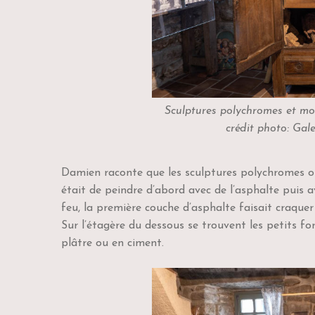
Sculptures polychromes et mo
crédit photo: Gal
Damien raconte que les sculptures polychromes ont 
était de peindre d’abord avec de l’asphalte puis 
feu, la première couche d’asphalte faisait craquer
Sur l’étagère du dessous se trouvent les petits fo
plâtre ou en ciment.