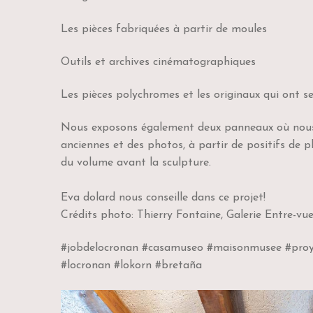
Les pièces fabriquées à partir de moules
Outils et archives cinématographiques
Les pièces polychromes et les originaux qui ont ser
Nous exposons également deux panneaux où nous s
anciennes et des photos, à partir de positifs de p
du volume avant la sculpture.
Eva dolard nous conseille dans ce projet!
Crédits photo: Thierry Fontaine, Galerie Entre-vu
#jobdelocronan #casamuseo #maisonmusee #proyec
#locronan #lokorn #bretaña